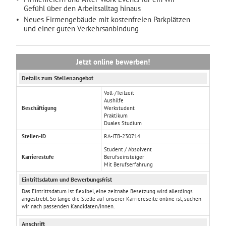
Gefühl über den Arbeitsalltag hinaus
Neues Firmengebäude mit kostenfreien Parkplätzen
und einer guten Verkehrsanbindung
Jetzt online bewerben!
Details zum Stellenangebot
Voll-/Teilzeit
Aushilfe
Beschäftigung
Werkstudent
Praktikum
Duales Studium
Stellen-ID
RA-ITB-230714
Student / Absolvent
Karrierestufe
Berufseinsteiger
Mit Berufserfahrung
Eintrittsdatum und Bewerbungsfrist
Das Eintrittsdatum ist flexibel, eine zeitnahe Besetzung wird allerdings
angestrebt. So lange die Stelle auf unserer Karriereseite online ist, suchen
wir nach passenden Kandidaten/innen.
Anschrift