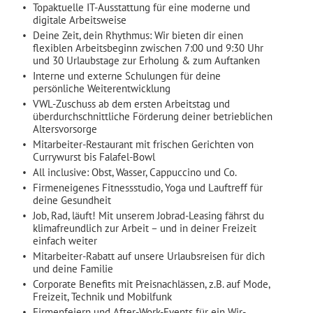
Topaktuelle IT-Ausstattung für eine moderne und
digitale Arbeitsweise
Deine Zeit, dein Rhythmus: Wir bieten dir einen
flexiblen Arbeitsbeginn zwischen 7:00 und 9:30 Uhr
und 30 Urlaubstage zur Erholung & zum Auftanken
Interne und externe Schulungen für deine
persönliche Weiterentwicklung
VWL-Zuschuss ab dem ersten Arbeitstag und
überdurchschnittliche Förderung deiner betrieblichen
Altersvorsorge
Mitarbeiter-Restaurant mit frischen Gerichten von
Currywurst bis Falafel-Bowl
All inclusive: Obst, Wasser, Cappuccino und Co.
Firmeneigenes Fitnessstudio, Yoga und Lauftreff für
deine Gesundheit
Job, Rad, läuft! Mit unserem Jobrad-Leasing fährst du
klimafreundlich zur Arbeit – und in deiner Freizeit
einfach weiter
Mitarbeiter-Rabatt auf unsere Urlaubsreisen für dich
und deine Familie
Corporate Benefits mit Preisnachlässen, z.B. auf Mode,
Freizeit, Technik und Mobilfunk
Firmenfeiern und After-Work-Events für ein Wir-