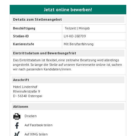
Jetzt online bewerben!
Details zum Stellenangebot
Beschäftigung
Teilzeit | Minijob
Stellen-ID
LH-KO-260709
Karrierestufe
Mit Berufserfahrung
Eintrittsdatum und Bewerbungsfrist
Das Eintrittsdatum ist flexibel, eine zeitnahe Besetzung wird allerdings
angestrebt. So lange die Stelle auf unserer Karriereseite online ist, suchen
wir nach passenden Kandidaten/innen.
Anschrift
Hotel Lindenhof
Rheinuferstraße 9
D - 56340 Osterspai
Aktionen
Drucken
Auf Facebook teilen
Auf XING teilen