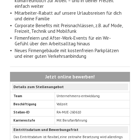
klimafreundlich zur Arbeit – und in deiner Freizeit
einfach weiter
Mitarbeiter-Rabatt auf unsere Urlaubsreisen für dich
und deine Familie
Corporate Benefits mit Preisnachlässen, z.B. auf Mode,
Freizeit, Technik und Mobilfunk
Firmenfeiern und After-Work-Events für ein Wir-
Gefühl über den Arbeitsalltag hinaus
Neues Firmengebäude mit kostenfreien Parkplätzen
und einer guten Verkehrsanbindung
Jetzt online bewerben!
Details zum Stellenangebot
Team
Unternehmens-entwicklung
Beschäftigung
Vollzeit
Stellen-ID
RA-MUE-260610
Karrierestufe
Mit Berufserfahrung
Eintrittsdatum und Bewerbungsfrist
Das Eintrittsdatum ist flexibel, eine zeitnahe Besetzung wird allerdings